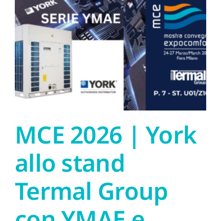
MCE 2026 | York
allo stand
Termal Group
con YMAE e