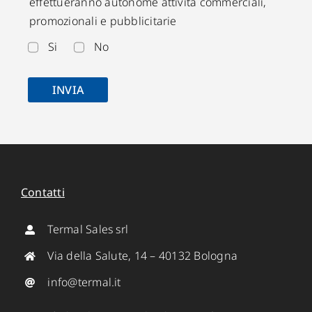
effettueranno autonome attività commerciali,
promozionali e pubblicitarie
Si
No
INVIA
Contatti
Termal Sales srl
Via della Salute, 14 – 40132 Bologna
info@termal.it