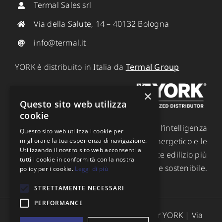
Termal Sales srl
Via della Salute, 14 – 40132 Bologna
info@termal.it
YORK è distribuito in Italia da
Termal Group
×
Questo sito web utilizza
cookie
Le soluzioni che offrono l’efficienza e l’intelligenza
Questo sito web utilizza i cookie per
ideali per ridurre il consumo energetico e le
migliorare la tua esperienza di navigazione.
Utilizzando il nostro sito web acconsenti a
emissioni, creando un ambiente edilizio più
tutti i cookie in conformità con la nostra
confortevole e sostenibile.
policy per i cookie.
Leggi di più
STRETTAMENTE NECESSARI
PERFORMANCE
Termal Group distributore in Italia per YORK | Via