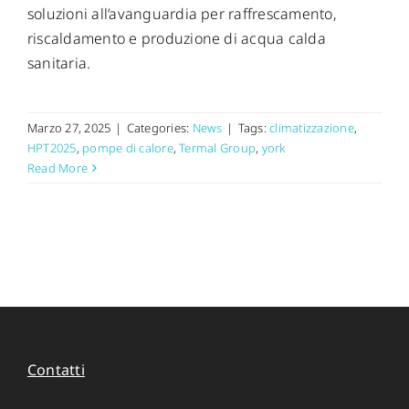
soluzioni all’avanguardia per raffrescamento,
riscaldamento e produzione di acqua calda
sanitaria.
Marzo 27, 2025
|
Categories:
News
|
Tags:
climatizzazione
,
HPT2025
,
pompe di calore
,
Termal Group
,
york
Read More
Contatti